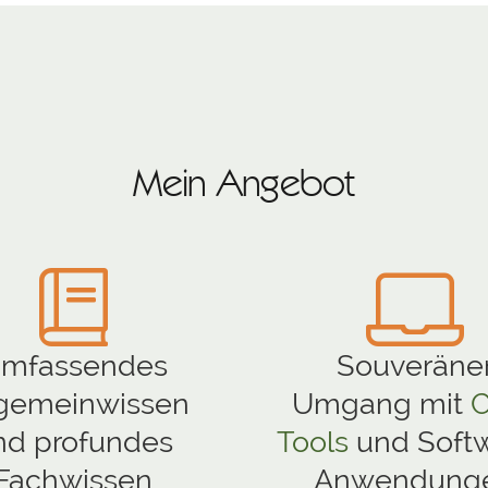
Mein Angebot
mfassendes
Souveräne
lgemeinwissen
Umgang mit
C
nd profundes
Tools
und Soft
Fachwissen
Anwendung